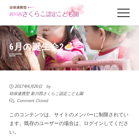
Skip
to
content
6月の誕生会2
2017年6月20日
by
幼保連携型 新川西さくらこ認定こども園
Comment Closed
このコンテンツは、サイトのメンバーに制限されてい
ます。既存のユーザーの場合は、ログインしてくださ
い。